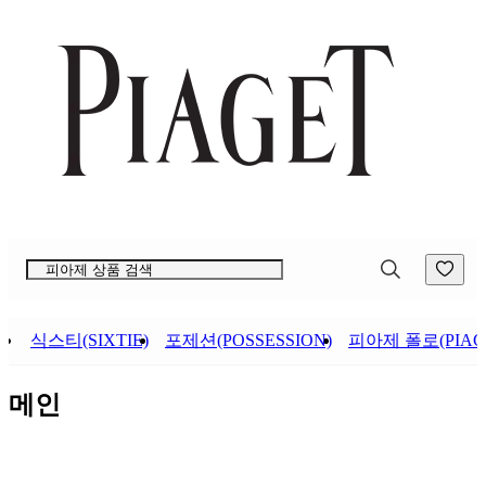
컨
앱
텐
바
츠
바
바
로
로
가
가
기
기
식스티(SIXTIE)
포제션(POSSESSION)
피아제 폴로(PIAGE
메인